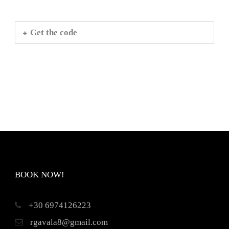
Get the code
BOOK NOW!
+30 6974126223
rgavala8@gmail.com