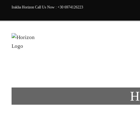
Iraklia Horizon Call Us Now : +30 6974126223
H