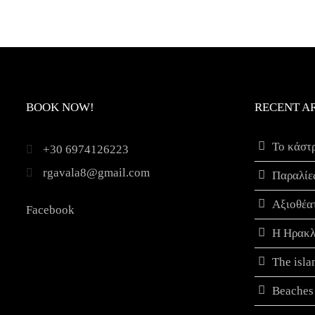
BOOK NOW!
RECENT A
Το κάστ
+30 6974126223
rgavala8@gmail.com
Παραλίε
Αξιοθέα
Facebook
Η Ηρακλ
The isla
Beaches 