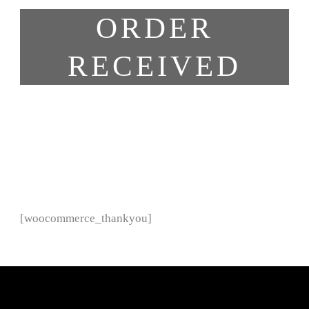
ORDER
RECEIVED
[woocommerce_thankyou]