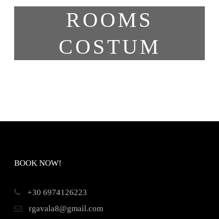
ROOMS
COSTUM
BOOK NOW!
+30 6974126223
rgavala8@gmail.com