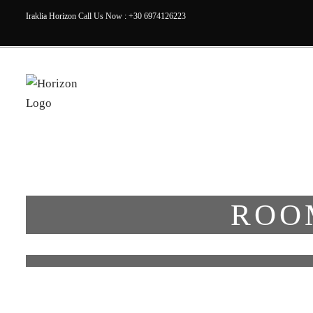
Iraklia Horizon Call Us Now : +30 6974126223
ROO