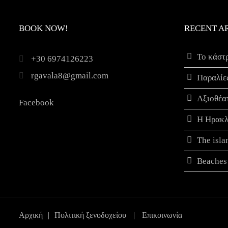
BOOK NOW!
RECENT A
Το κάστ
+30 6974126223
rgavala8@gmail.com
Παραλίε
Αξιοθέα
Facebook
Η Ηρακλ
The isla
Beaches 
Αρχική
|
Πολιτική ξενοδοχείου
|
Επικοινωνία