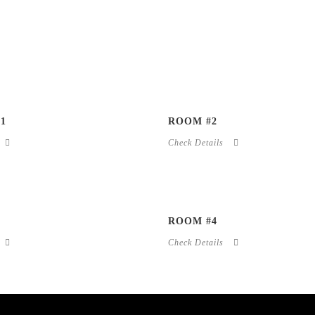
1
ROOM #2
Check Details
ROOM #4
Check Details